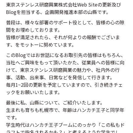
東京ステンレス研磨興業株式会社Web Siteの更新及び
Blogを担当する、企画開発推進本部の山縣です。
普段は、様々な部署のサポート役として、皆様の心の隙
間をお埋めしております。
皆様が満足されたら、それが何よりの報酬でございま
す、をモットーに努めています。
このBlogではお世話になるお取引先の皆様はもちろん、
当社へご興味をもって頂いたかた、従業員への皆様に向
けて、東京ステンレス研磨興業の魅力や、社内外の行
事、活動、出来事、日常などを発信して行きます。
毎月1~2回の更新を予定していますので、引き続きチェ
ックをお願いいたします。
最後に私、山縣について、ご紹介いたします。
生まれも育ちも札幌市で、年齢はハンカチ王子と同学年
です。
学生時代はハンカチ王子ブームにのっかり「この私もド
ラフトで指名されるかも？」と考えるような学生でし