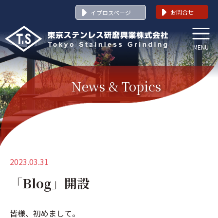
コ
お問合せ
イプロスページ
ン
テ
ン
MENU
ツ
へ
ス
News & Topics
キ
ッ
プ
2023.03.31
「Blog」開設
皆様、初めまして。