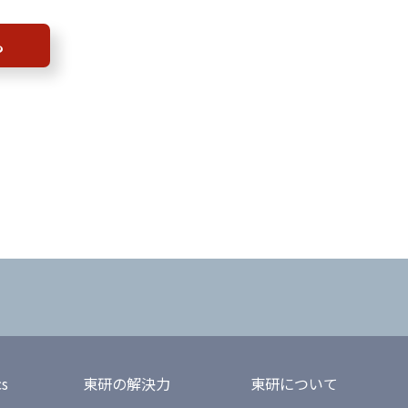
ら
cs
東研の解決力
東研について