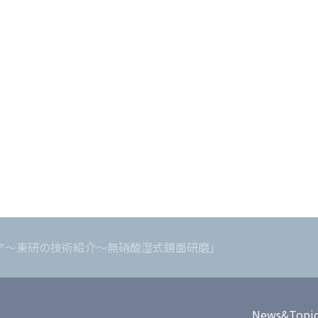
ア～東研の技術紹介～無硝酸湿式鏡面研磨」
News&Topi