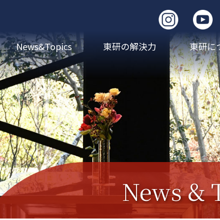
News&Topics
東研の解決力
東研に
News & 